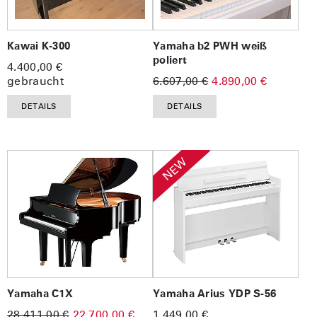
Kawai K-300
Yamaha b2 PWH weiß
poliert
4.400,00 €
gebraucht
6.607,00 €
4.890,00 €
DETAILS
DETAILS
NEW
Yamaha C1X
Yamaha Arius YDP S-56
28.411,00 €
22.700,00 €
1.449,00 €